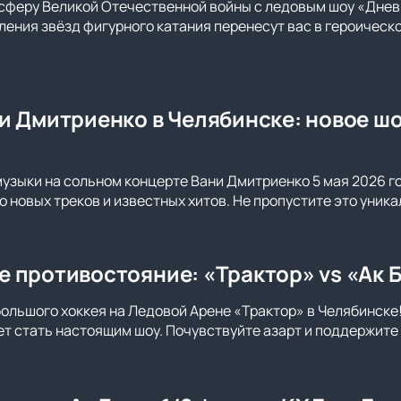
сферу Великой Отечественной войны с ледовым шоу «Днев
ения звёзд фигурного катания перенесут вас в героическо
и Дмитриенко в Челябинске: новое шо
музыки на сольном концерте Вани Дмитриенко 5 мая 2026 г
го новых треков и известных хитов. Не пропустите это уни
 противостояние: «Трактор» vs «Ак Б
большого хоккея на Ледовой Арене «Трактор» в Челябинске
т стать настоящим шоу. Почувствуйте азарт и поддержите