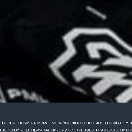
ие бессменный талисман челябинского хоккейного клуба – Б
 звездой мероприятия, никому не отказывал ни в фото, ни в 