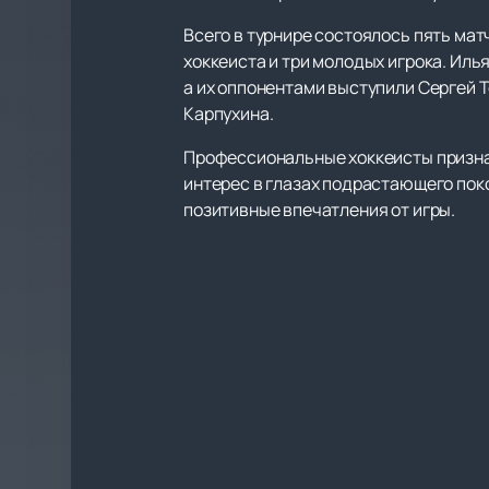
Всего в турнире состоялось пять мат
хоккеиста и три молодых игрока. Ил
а их оппонентами выступили Сергей Т
Карпухина.
Профессиональные хоккеисты признаю
интерес в глазах подрастающего пок
позитивные впечатления от игры.