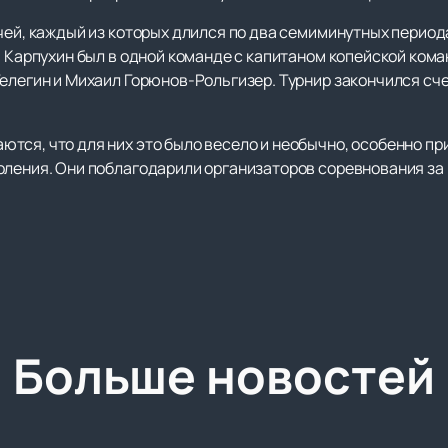
чей, каждый из которых длился по два семиминутных период
ья Карпухин был в одной команде с капитаном копейской ко
елегин и Михаил Горюнов-Рольгизер. Турнир закончился сче
тся, что для них это было весело и необычно, особенно п
оления. Они поблагодарили организаторов соревнования за
Больше новостей