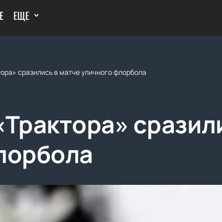
Е
ЕЩЕ
тора» сразились в матче уличного флорбола
«Трактора» сразили
лорбола