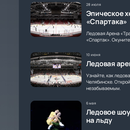
28 июля
Эпическое х
«Спартака»
Ледовая Арена «Тр
«Спартак». Окуните
10 июня
Ледовая аре
Узнайте, как ледов
Челябинске. Открой
незабываемым.
6 мая
Ледовое шоу
на льду