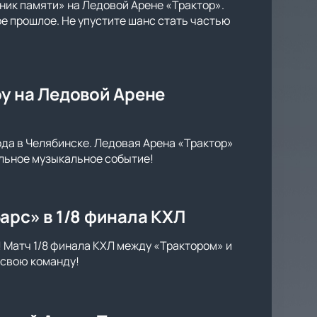
ник памяти» на Ледовой Арене «Трактор».
е прошлое. Не упустите шанс стать частью
у на Ледовой Арене
ода в Челябинске. Ледовая Арена «Трактор»
кальное музыкальное событие!
арс» в 1/8 финала КХЛ
! Матч 1/8 финала КХЛ между «Трактором» и
 свою команду!