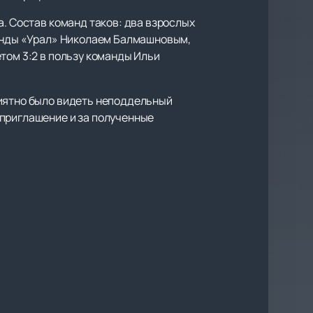
а. Состав команд таков: два взрослых
манды «Урал» Николаем Балмашновым,
том 3:2 в пользу команды Ильи
риятно было видеть неподдельный
 приглашение и за полученные