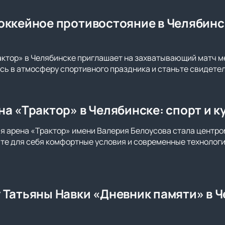
оккейное противостояние в Челябинс
актор» в Челябинске приглашает на захватывающий матч 
сь в атмосферу спортивного праздника и станьте свидете
на «Трактор» в Челябинске: спорт и 
ая арена «Трактор» имени Валерия Белоусова стала центро
те для себя комфортные условия и современные технолог
 Татьяны Навки «Дневник памяти» в 