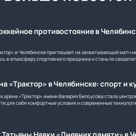
оккейное противостояние в Челябинс
актор» в Челябинске приглашает на захватывающий матч 
сь в атмосферу спортивного праздника и станьте свидете
на «Трактор» в Челябинске: спорт и 
ая арена «Трактор» имени Валерия Белоусова стала центро
те для себя комфортные условия и современные технолог
 Татьяны Навки «Дневник памяти» в 