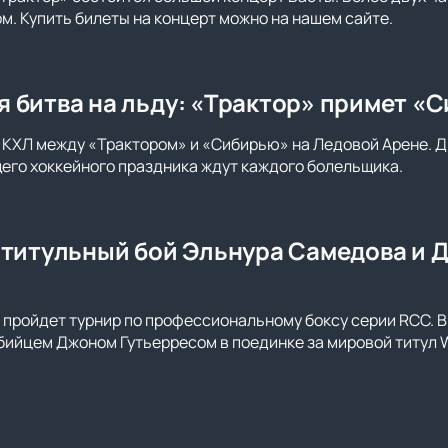
ом. Купить билеты на концерт можно на нашем сайте.
 битва на льду: «Трактор» примет «С
 КХЛ между «Трактором» и «Сибирью» на Ледовой Арене. Д
го хоккейного праздника ждут каждого болельщика.
 титульный бой Эльнура Самедова и Д
 пройдет турнир по профессиональному боксу серии RCC. 
бийцем Джоном Гутьерресом в поединке за мировой титул 