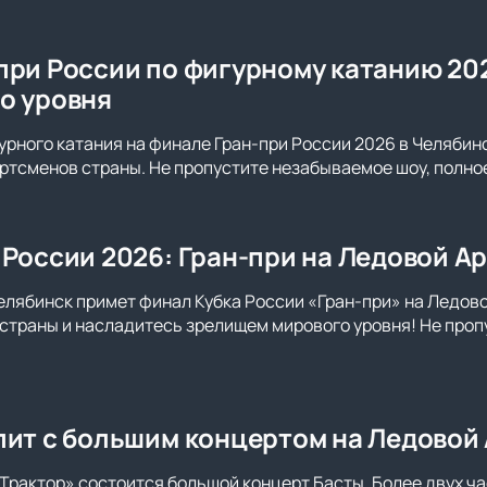
при России по фигурному катанию 202
о уровня
рного катания на финале Гран-при России 2026 в Челябин
ртсменов страны. Не пропустите незабываемое шоу, полное
 России 2026: Гран-при на Ледовой А
елябинск примет финал Кубка России «Гран-при» на Ледов
страны и насладитесь зрелищем мирового уровня! Не проп
пит с большим концертом на Ледовой
Трактор» состоится большой концерт Басты. Более двух ча