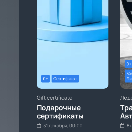
0+
Ко
0+
Сертификат
Ли
Gift certificate
Лед
Подарочные
Тра
сертификаты
Ав
31 декабря, 00:00
8 