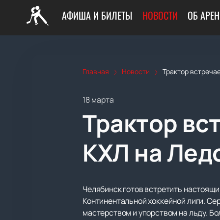
АФИША И БИЛЕТЫ
НОВОСТИ
ОБ АРЕН
Главная
Новости
Трактор встречае
18 марта
Трактор вст
КХЛ на Лед
Челябинск готов встретить настоящий
Континентальной хоккейной лиги. Се
мастерством и упорством на льду. Б