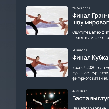
24 февраля
Финал Гран-
шоу мировог
Ощутите магию фигу
принять лучших спо
31 января
Финал Кубка
Весной 2026 года Ч
лучших фигуристов 
фигурного катания.
27 января
Баста высту
На Ледовой Арене «