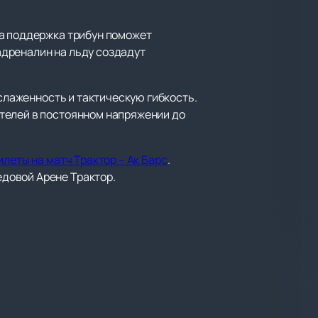
 а поддержка трибун поможет
адреналин на льду создадут
 слаженность и тактическую гибкость.
телей в постоянном напряжении до
илеты на матч Трактор – Ак Барс
.
довой Арене Трактор.