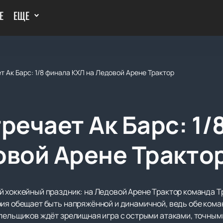
Е
ЕЩЕ
т Ак Барс: 1/8 финала КХЛ на Ледовой Арене Трактор
речает Ак Барс: 1/
овой Арене Тракто
 хоккейный праздник: на Ледовой Арене Трактор команда Тр
рия обещает быть напряжённой и динамичной, ведь обе ком
олельщиков ждёт зрелищная игра с острыми атаками, точным