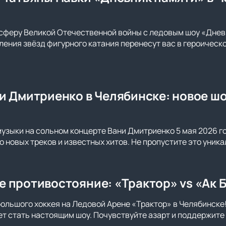
сферу Великой Отечественной войны с ледовым шоу «Днев
ения звёзд фигурного катания перенесут вас в героическо
и Дмитриенко в Челябинске: новое шо
музыки на сольном концерте Вани Дмитриенко 5 мая 2026 г
го новых треков и известных хитов. Не пропустите это уни
 противостояние: «Трактор» vs «Ак Б
большого хоккея на Ледовой Арене «Трактор» в Челябинске
т стать настоящим шоу. Почувствуйте азарт и поддержите