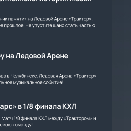
ник памяти» на Ледовой Арене «Трактор».
е прошлое. Не упустите шанс стать частью
у на Ледовой Арене
ода в Челябинске. Ледовая Арена «Трактор»
кальное музыкальное событие!
арс» в 1/8 финала КХЛ
! Матч 1/8 финала КХЛ между «Трактором» и
 свою команду!