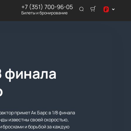
+7 (351) 700-96-05
₽
Билеты и бронирование
$
₽
8 финала
р
актор примет Ак Барс в 1/8 финала
анды известны своей скоростью,
и бросками и борьбой за каждую