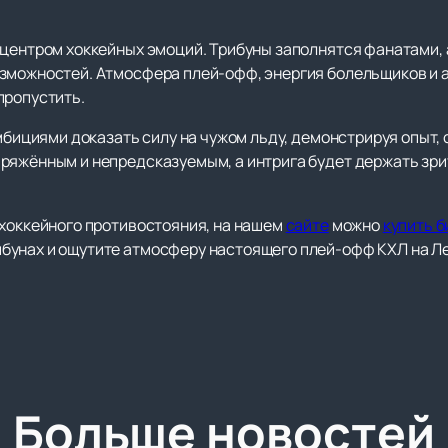
 центром хоккейных эмоций. Трибуны заполнятся фанатами,
зможностей. Атмосфера плей-офф, энергия болельщиков и 
пропустить.
амбициями доказать силу на чужом льду, демонстрируя опыт,
ряжённым и непредсказуемым, а интрига будет держать зри
 хоккейного противостояния, на нашем
сайте
можно
купить б
бунах и ощутите атмосферу настоящего плей-офф КХЛ на Ле
Больше новостей