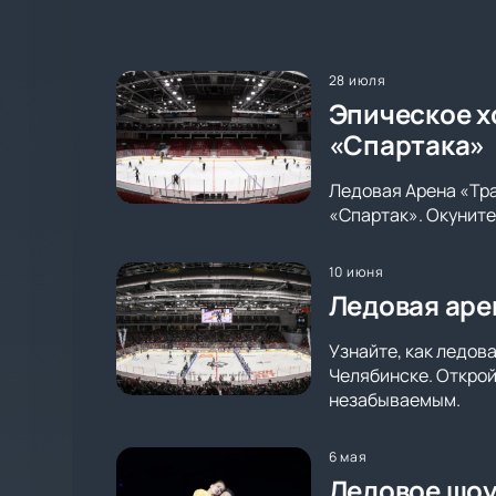
28 июля
Эпическое х
«Спартака»
Ледовая Арена «Тр
«Спартак». Окуните
10 июня
Ледовая аре
Узнайте, как ледов
Челябинске. Открой
незабываемым.
6 мая
Ледовое шоу