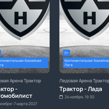
0+
нтинентальная Хоккейная
Континентальная Хоккейна
га
Лига
овая Арена Трактор
Ледовая Арена Тракто
ктор -
Трактор - Лада
томобилист
24 ноября, 19:30
ноября
–
7 марта 2027