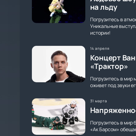
на льду
Погрузитесь в атмо
Уникальные выступл
истории!
14 апреля
Концерт Ван
«Трактор»
Погрузитесь в мир 
оживет под звуки е
31 марта
Напряженное
Погрузитесь в мир 
«Ак Барсом» обещае