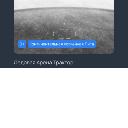
0+
Континентальная Хоккейная Лига
Ледовая Арена Трактор
Трактор - Лада
24 ноября, 19:30
Билеты от
3300
₽