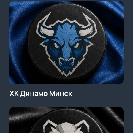
Специальные предложения для компаний
Оформление заказа по телефону для вашего
удобства
Честная стоимость билетов — вы заранее
знаете цену каждого билета
Купите билеты
заранее онлайн — это даст вам
лучший выбор мест и поможет сэкономить время
перед игрой.
ХК Динамо Минск