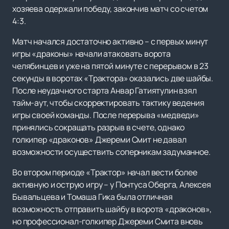
хозяева одержали победу, закончив матч со счетом
4:3.
Матч начался достаточно активно – с первых минут
игры «драконы» начали атаковать ворота
челябинцев и уже на пятой минуте с перерывом в 23
секунды в воротах «Трактора» оказались две шайбы.
После неудачного старта Анвар Гатиятулин взял
тайм-аут, чтобы скорректировать тактику ведения
игры своей команды. После перерыва «медведи»
принялись сокращать разрыв в счете, однако
голкипер «драконов» Джереми Смит не давал
возможности осуществить соперникам задуманное.
Во втором периоде «Трактор» начал вести более
активную и острую игру – у Понтуса Оберга, Алексея
Бывальцева и Томаша Гика была отличная
возможность отправить шайбу в ворота «драконов»,
но профессионал-голкипер Джереми Смита вновь