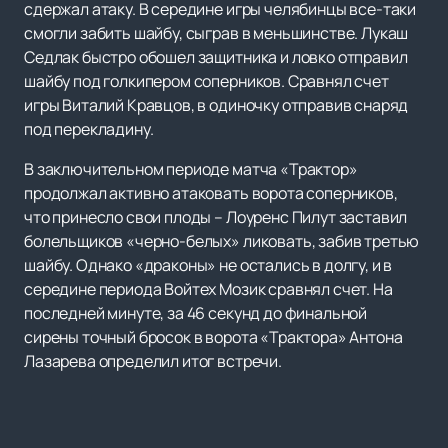
сдержал атаку. В середине игры челябинцы все-таки
смогли забить шайбу, сыграв в меньшинстве. Лукаш
Седлак быстро обошел защитника и ловко отправил
шайбу под голкипером соперников. Сравнял счет
игры Виталий Кравцов, в одиночку отправив снаряд
под перекладину.
В заключительном периоде матча «Трактор»
продолжал активно атаковать ворота соперников,
что принесло свои плоды – Лоуренс Пилут заставил
болельщиков «черно-белых» ликовать, забив третью
шайбу. Однако «драконы» не остались в долгу, и в
середине периода Войтех Мозик сравнял счет. На
последней минуте, за 46 секунд до финальной
сирены точный бросок в ворота «Трактора» Антона
Лазарева определил итог встречи.