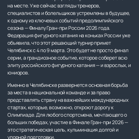
на месте. Уже сейчас взгляды тренеров,
специалистов и болельщиков устремлены в будущее,
к одному из ключевых событий предолимпийского
сезона — Финалу Гран-при России 2026 года.
Федерация фигурного катания на коньках России уже
объявила, что этот решающий турнир примет
Челябинск с 4 по 9 марта. Это будет не просто финал
серии, а грандиозное событие, которое соберет всю
элиту российского фигурного катания — и взрослых, и
юниоров.
Именно в Челябинске развернется основная борьба
за места в национальной команде и за право
представлять страну на важнейших международных
стартах, которые, возможно, откроют дорогу к
Олимпиаде. Для любого спортсмена, мечтающего о
больших победах, участие в Финале Гран-при 2026 —
это стратегическая цель, кульминация долгой и
упорной подготовки.