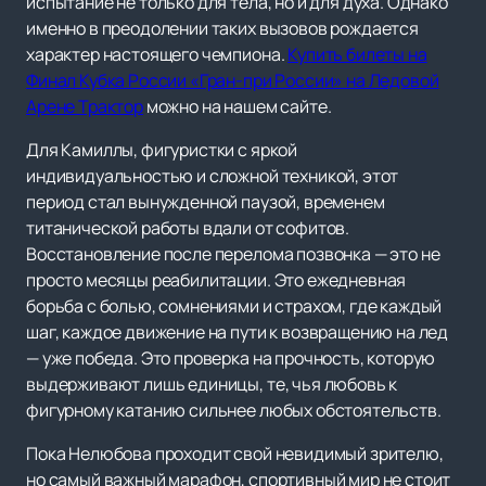
испытание не только для тела, но и для духа. Однако
именно в преодолении таких вызовов рождается
характер настоящего чемпиона.
Купить билеты на
Финал Кубка России «Гран-при России» на Ледовой
Арене Трактор
можно на нашем сайте.
Для Камиллы, фигуристки с яркой
индивидуальностью и сложной техникой, этот
период стал вынужденной паузой, временем
титанической работы вдали от софитов.
Восстановление после перелома позвонка — это не
просто месяцы реабилитации. Это ежедневная
борьба с болью, сомнениями и страхом, где каждый
шаг, каждое движение на пути к возвращению на лед
— уже победа. Это проверка на прочность, которую
выдерживают лишь единицы, те, чья любовь к
фигурному катанию сильнее любых обстоятельств.
Пока Нелюбова проходит свой невидимый зрителю,
но самый важный марафон, спортивный мир не стоит