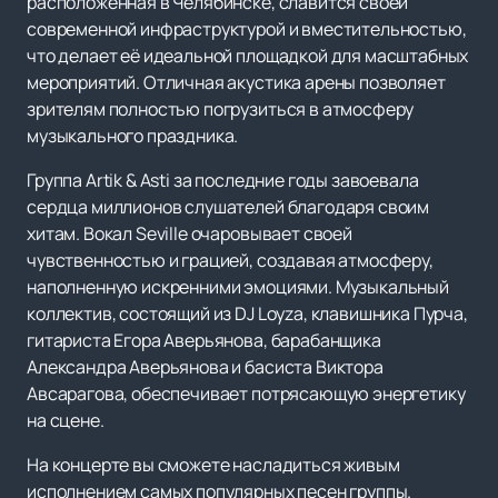
расположенная в Челябинске, славится своей
современной инфраструктурой и вместительностью,
что делает её идеальной площадкой для масштабных
мероприятий. Отличная акустика арены позволяет
зрителям полностью погрузиться в атмосферу
музыкального праздника.
Группа Artik & Asti за последние годы завоевала
сердца миллионов слушателей благодаря своим
хитам. Вокал Seville очаровывает своей
чувственностью и грацией, создавая атмосферу,
наполненную искренними эмоциями. Музыкальный
коллектив, состоящий из DJ Loyza, клавишника Пурча,
гитариста Егора Аверьянова, барабанщика
Александра Аверьянова и басиста Виктора
Авсарагова, обеспечивает потрясающую энергетику
на сцене.
На концерте вы сможете насладиться живым
исполнением самых популярных песен группы.