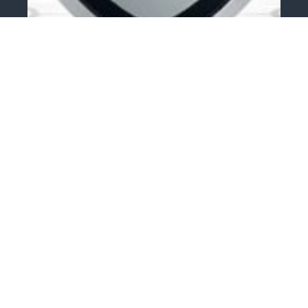
0+
Континентальная Хоккейная Лига
Ледовая Арена Трактор
Трактор - Автомобилист
8 ноября
–
7 марта 2027