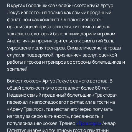
В кругах болельщиков челябинского клуба Артур
Лекус известен не только как самый преданный
фанат, но и как хоккеист. Он также известен
организацией приза зрительских симпатий для
хоккеистов, который болельщики дарили игрокам.
Аналогичная премия зрительских симпатий была
учреждена и для тренеров. Символические награды
служили поддержкой, признанием заслуг, оценкой
работы игроков и тренеров со стороны болельщиков и
зрителей.
Болеет хоккеем Артур Лекус с самого детства. В
общей сложности это составляет более 60 лет.
Недавно самый преданный болельщик «Трактора»
переехал и напоследок его пригласили в гости на
«Арену Трактор», где настал его черед получать
награду за свою активность, преданность и
популяризацию хоккея. Тренер
«Трактора»
Анвар
Гатиятулин вручил почетному гостю памятный