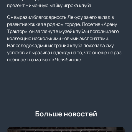
презент – именную майку игрока клуба.
Он выразил благодарность Лекусу за его вклад в
развитие хоккея в родном городе. Посетив «Арену
Трактор», он заглянул в музей клуба и пополнил его
коллекцию несколькими новыми экспонатами.
Напоследок администрация клуба пожелала ему
успехов и выразила надежду на то, что он еще не раз
побывает на матчах в Челябинске.
Больше новостей