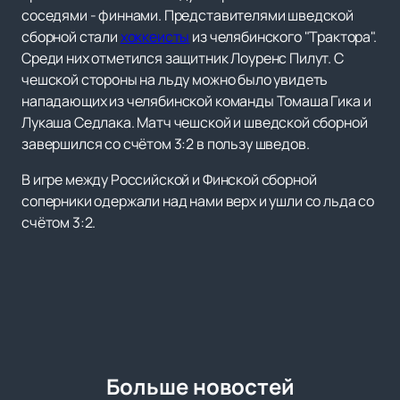
соседями - финнами. Представителями шведской
сборной стали
хоккеисты
из челябинского "Трактора".
Среди них отметился защитник Лоуренс Пилут. С
чешской стороны на льду можно было увидеть
нападающих из челябинской команды Томаша Гика и
Лукаша Седлака. Матч чешской и шведской сборной
завершился со счётом 3:2 в пользу шведов.
В игре между Российской и Финской сборной
соперники одержали над нами верх и ушли со льда со
счётом 3:2.
Больше новостей