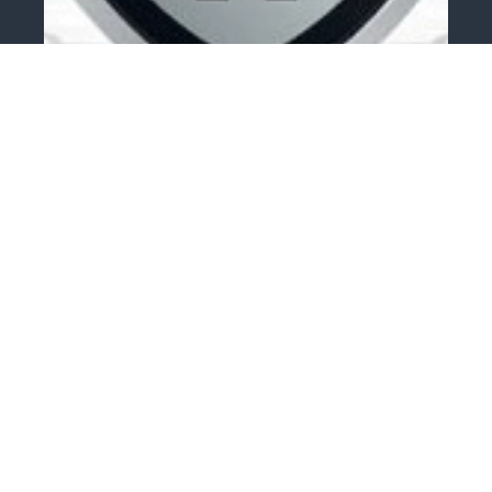
0+
Континентальная Хоккейная Лига
Ледовая Арена Трактор
Трактор - Автомобилист
8 ноября
–
7 марта 2027