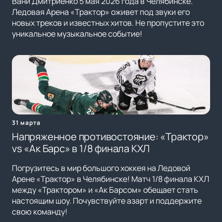
Вани Дмитриенко 5 мая 2026 года в Челябинске.
Ледовая Арена «Трактор» оживет под звуки его
новых треков и известных хитов. Не пропустите это
уникальное музыкальное событие!
31 марта
Напряженное противостояние: «Трактор»
vs «Ак Барс» в 1/8 финала КХЛ
Погрузитесь в мир большого хоккея на Ледовой
Арене «Трактор» в Челябинске! Матч 1/8 финала КХЛ
между «Трактором» и «Ак Барсом» обещает стать
настоящим шоу. Почувствуйте азарт и поддержите
свою команду!