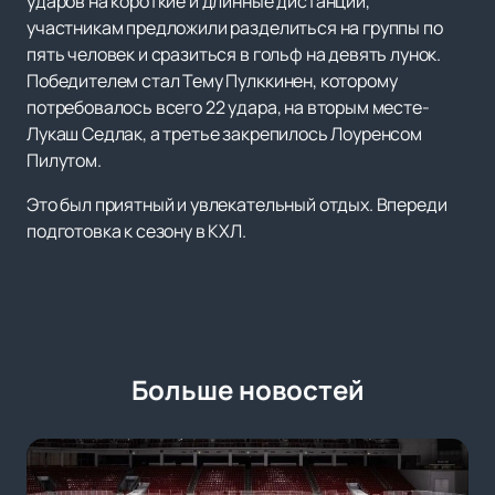
ударов на короткие и длинные дистанции,
участникам предложили разделиться на группы по
пять человек и сразиться в гольф на девять лунок.
Победителем стал Тему Пулккинен, которому
потребовалось всего 22 удара, на вторым месте-
Лукаш Седлак, а третье закрепилось Лоуренсом
Пилутом.
Это был приятный и увлекательный отдых. Впереди
подготовка к сезону в КХЛ.
Больше новостей