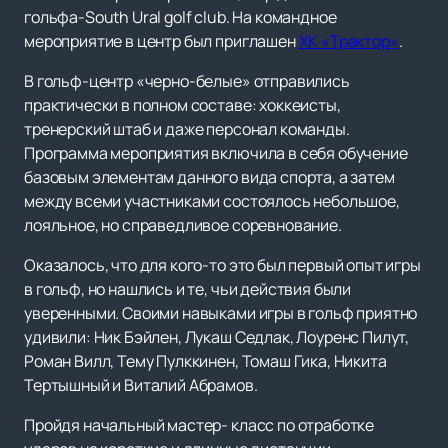
гольфа-South Ural golf club. На командное
мероприятие в центр был приглашен
ХК «Трактор»
.
В гольф-центр «черно-белые» отправились
практически в полном составе: хоккеисты,
тренерский штаб и даже персонал команды.
Программа мероприятия включила в себя обучение
базовым элементам данного вида спорта, а затем
между всеми участниками состоялось небольшое,
лояльное, но справедливое соревнование.
Оказалось, что для кого-то это был первый опыт игры
в гольф, но нашлись и те, чьи действия были
уверенными. Своими навыками игры в гольф приятно
удивили: Ник Бэйлен, Лукаш Седлак, Лоуренс Пилут,
Роман Вилл, Тему Пулккинен, Томаш Гика, Никита
Тертышный и Виталий Абрамов.
Пройдя начальный мастер- класс по отработке