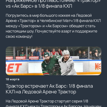
Напряженное противостояние: «Трактор»
vs «Ак Барс» в 1/8 финала КХЛ
Погрузитесь в мир большого хоккея на Ледовой
Арене «Трактор» в Челябинске! Матч 1/8 финала КХЛ
между «Трактором» и «Ак Барсом» обещает стать
настоящим шоу. Почувствуйте азарт и поддержите
свою команду!
18 марта
Трактор встречает Ак Барс: 1/8 финала
КХЛ на Ледовой Арене Трактор
На Ледовой Арене Трактор стартует серия 1/8
финала КХЛ между Трактором и Ак Барсом. На нашем