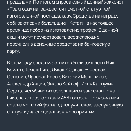
пределами. По итогам опроса самый ценный хоккеист
«Трактора» награждается почетной статуэткой,
изготовленной по спецзаказу. Средства на награду
собирают сами болельщики. Кстати, в настоящее
время идет сбор на изготовление трофея. В данной
акции могут поучаствовать все желающие,
перечислив денежные средства на банковскую
карту.
В этом году среди участников были заявлены Ник
Бэйлен, Томаш Гика, Лукаш Седлак, Вячеслав
Основин, Ярослав Косов, Виталий Меньшиков,
Александр Авцин, Эндрю Кейлоф, Илья Карпухин.
Сердца челябинских болельщиков завоевал Томаш
Гика, за которого отдали 456 голосов. По окончании
сезона чешский форвард получит свою заслуженную
статуэтку на специальном мероприятии.