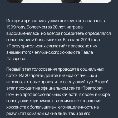
История признания лучших хоккеистов началась в
1999 году. Более чем за 20 лет, награда
видоизменялась, но всегда победитель определялся
голосованием болельщиков. В начале 2019 года
«Призу зрительских симпатий» присвоено имя
знаменитого челябинского хоккеиста Павла
Лазарева.
Первый этап голосования проводят в социальных
сетях. Из 20 претендентов выбирают лучших 6
игроков, которые проходят в следующий тур. Второй
этап проходит на официальном сайте «Трактора».
Помимо профессиональных качеств, в своем выборе
голосующие принимают во внимание отношение
хоккеиста к болельщикам, его нацеленность на
результат команды как на льду, так и за его