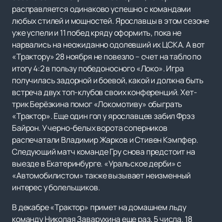
расправляется одинаково успешно с командами
любых стилей и мощностей. Ярославцы в этом сезоне
уже успели и 11 побед кряду оформить, пока не
нарвались на неожиданно одолевший их ЦСКА. А вот
«Трактору» 28 ноября не повезло – счет на табло по
итогу 4:2 в пользу победоносного «Локо». Игра
получилась задорной и боевой, какой и должна быть
встреча двух топ-клубов своих конференций. Хет-
трик Берёзкина помог «Локомотиву» обыграть
«Трактор». Еще один гол у ярославцев забил Фрэз
Байрон. У черно-белых ворота соперников
распечатали Владимир Жарков и Стивен Кэмпфер.
Следующий матч команде Гру снова предстоит на
выезде в Екатеринбурге. «Уральское дерби» с
«Автомобилистом» также вызывает неизменный
интерес у болельщиков.
В декабре «Трактор» примет на домашнем льду
команду Николая Заварухина еще раз, 5 числа. 18