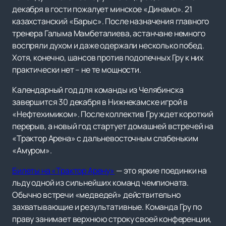
декабря в гости пожалует минское «Динамо». 21
казахстанский «Барыс». После назначения главного
тренера Галыма Мамбеталиева, астанчане немного
воспряли духом и даже одержали несколько побед.
Хотя, конечно, шансов против подопечных Гру к них
практически нет – не те мощности.
Календарный год для команды из Челябинска
завершится 30 декабря в Нижнекамске игрой в
«Нефтехимиком». После коллектив Гру ждет короткий
перерыв, а новый год стартует домашней встречей на
«Трактор Арена» с дальневосточным слабеньким
«Амуром».
Билеты на «Трактор Арену»
— это яркие поединки на
льду одной из сильнейших команд чемпионата.
Обычно встречи «медведей» действительно
захватывающие и результативные. Команда Гру по
праву занимает верхнюю строку своей конференции,