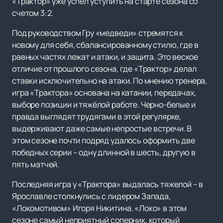
«Трактор» уже успел уступить на старте сезона со
счетом 3:2.
Под руководством Гру «медведи» стремятся к
новому для себя, сбалансированному стилю, где в
равных частях лежат и атаки, и защита. Это веское
отличие от прошлого сезона, где «Трактор» делал
ставки исключительно на атаки. По мнению тренера,
игра «Трактора» основана на катании, передачах,
выборе позиции и тяжёлой работе. Черно-белые и
правда выглядят трудягами в этой регулярке,
выдерживают даже самые непростые встречи. В
этом сезоне почти подряд удалось оформить две
победных серии – одну длинной в шесть, другую в
пять матчей.
Последняя игра у «Трактора» выдалась тяжелой – в
Ярославле столкнулись с лидером Запада,
«Локомотивом» Игоря Никитина. «Локо» в этом
сезоне самый неприятный соперник, который