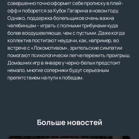
совершенно точно оформит себе прописку в плей-
офф и поборется за Кубок Гагарина в новом году.
Однако, поддержка болельщиков очень важна
челябинцам – играть с полными трибунами куда
более воодушевляюще, чем с пустыми. Даже когда
коллектив постигают неудачи, как, например, во
встрече с «Локомотивом», зрительские симпатии
помогают психологически легче пережить проигрыш.
Домашних игр в январе у черно-белых предстоит
немало, многие соперники будут серьезным
препятствием на пути к победам.
Больше новостей