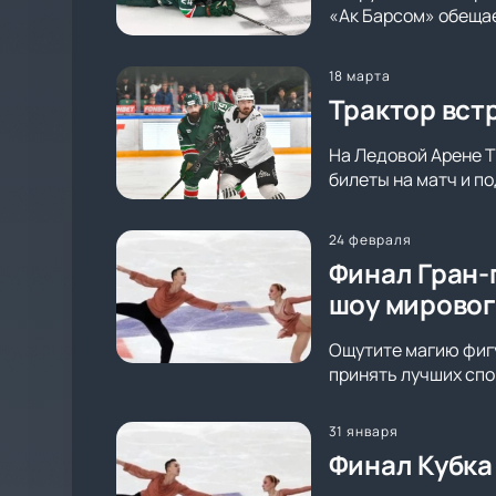
«Ак Барсом» обещае
18 марта
Трактор вст
На Ледовой Арене Т
билеты на матч и п
24 февраля
Финал Гран-
шоу мировог
Ощутите магию фигу
принять лучших спо
31 января
Финал Кубка