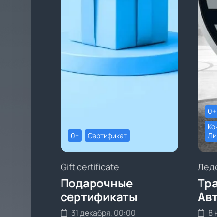
0+
Ко
0+
Сертификат
Ли
Gift certificate
Лед
Подарочные
Тра
сертификаты
Ав
31 декабря, 00:00
8 