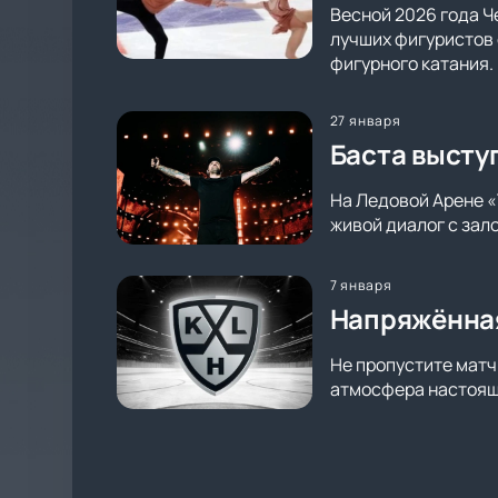
Весной 2026 года Ч
лучших фигуристов 
фигурного катания.
27 января
Баста высту
На Ледовой Арене «
живой диалог с зал
7 января
Напряжённая
Не пропустите матч
атмосфера настояще