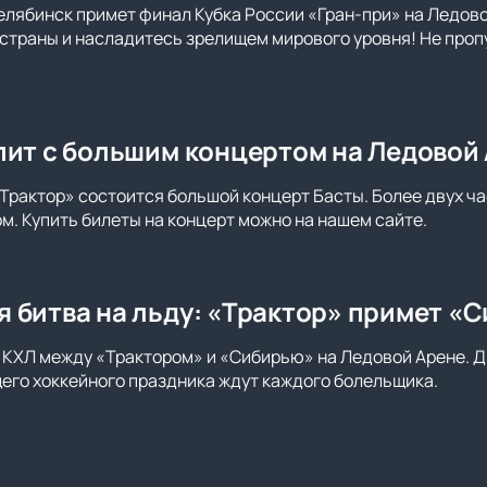
елябинск примет финал Кубка России «Гран-при» на Ледов
страны и насладитесь зрелищем мирового уровня! Не проп
пит с большим концертом на Ледовой
Трактор» состоится большой концерт Басты. Более двух ча
ом. Купить билеты на концерт можно на нашем сайте.
 битва на льду: «Трактор» примет «С
 КХЛ между «Трактором» и «Сибирью» на Ледовой Арене. Д
го хоккейного праздника ждут каждого болельщика.