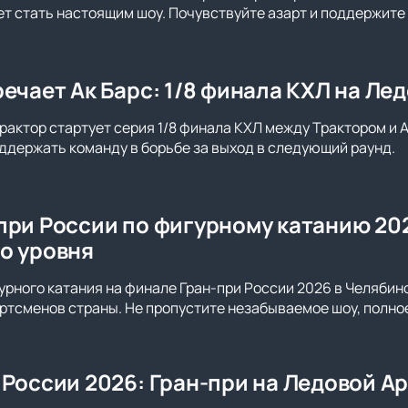
т стать настоящим шоу. Почувствуйте азарт и поддержите
речает Ак Барс: 1/8 финала КХЛ на Ле
рактор стартует серия 1/8 финала КХЛ между Трактором и 
оддержать команду в борьбе за выход в следующий раунд.
при России по фигурному катанию 202
о уровня
рного катания на финале Гран-при России 2026 в Челябин
ртсменов страны. Не пропустите незабываемое шоу, полное
 России 2026: Гран-при на Ледовой А