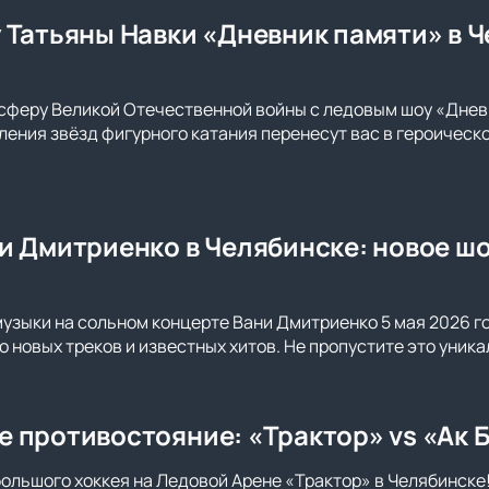
 Татьяны Навки «Дневник памяти» в 
сферу Великой Отечественной войны с ледовым шоу «Днев
ения звёзд фигурного катания перенесут вас в героическо
и Дмитриенко в Челябинске: новое шо
музыки на сольном концерте Вани Дмитриенко 5 мая 2026 г
го новых треков и известных хитов. Не пропустите это уни
 противостояние: «Трактор» vs «Ак Б
большого хоккея на Ледовой Арене «Трактор» в Челябинске