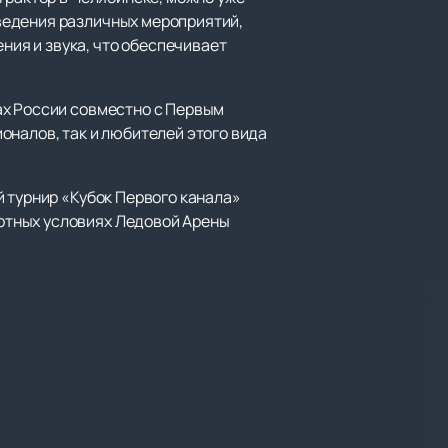
ведения различных мероприятий,
ия и звука, что обеспечивает
ах России совместно с Первым
оналов, так и любителей этого вида
й турнир «Кубок Первого канала»
ртных условиях Ледовой Арены