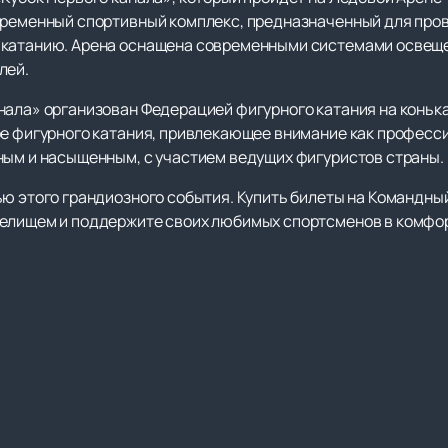
временный спортивный комплекс, предназначенный для про
катанию. Арена оснащена современными системами освещен
лей.
нала» организован Федерацией фигурного катания на коньк
ре фигурного катания, привлекающее внимание как професси
ным и насыщенным, с участием ведущих фигуристов страны.
ью этого грандиозного события. Купить билеты на Командны
релищем и поддержите своих любимых спортсменов в комфо