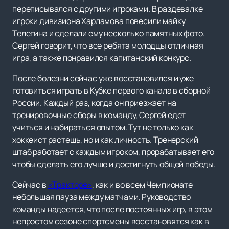
переписывался с другими игроками. В раздевалке
игроки дивизиона Харламова повесили майку
Телегина и сделали ему несколько памятных фото.
Сергей говорит, что все ребята молодцы отличная
игра, а также понравился капитанский конкурс.
После болезни сейчас уже восстановился и уже
готовиться играть в Кубке первого канала в сборной
России. Каждый раз, когда он приезжает на
тренировочные сборы в команду, Сергей едет
учиться и набираться опытом. Тут не только как
хоккеист растешь, но и как личность. Тренерский
штаб работает с каждым игроком, прорабатывает его
чтобы сделать его лучше и достигнуть общей победы.
Сейчас в
«Тракторе»
, как и во всем Чемпионате
небольшая пауза между матчами. Руководство
команды надеется, что после постоянных игр, в этом
непростом сезоне спортсмены восстановятся как в