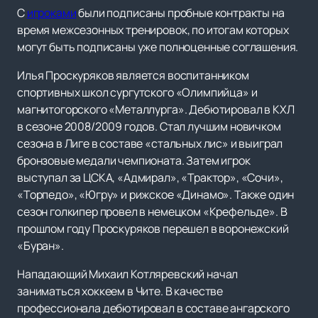
С
игроками
были подписаны пробные контракты на
время межсезонных тренировок, по итогам которых
могут быть подписаны уже полноценные соглашения.
Илья Проскуряков является воспитанником
спортивных школ сургутского «Олимпийца» и
магнитогорского «Металлурга». Дебютировал в КХЛ
в сезоне 2008/2009 годов. Стал лучшим новичком
сезона в Лиге в составе «стальных лис» и выиграл
бронзовые медали чемпионата. Затем игрок
выступал за ЦСКА, «Адмирал», «Трактор», «Сочи»,
«Торпедо», «Югру» и рижское «Динамо». Также один
сезон голкипер провел в немецком «Крефельде». В
прошлом году Проскуряков перешел в воронежский
«Буран».
Нападающий Михаил Котляревский начал
заниматься хоккеем в Чите. В качестве
профессионала дебютировал в составе ангарского