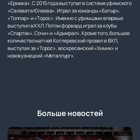
«Ермака». С 2015 года выступал в системе уфимского
«Салавата Юлаева». Играл за команды «Батыр»,
«Толпар» и «Торос». Именно с уфимцами впервые
выступил в КХЛ. Потом форвард играл за клубы
«Спартак», Сочи» и «Адмирал». Кроме того, большое
количество матчей Котляревский провел в ВХЛ,
выступая за «Торос», воскресенский «Химик» и
новокузнецкий «Металлург».
Больше новостей