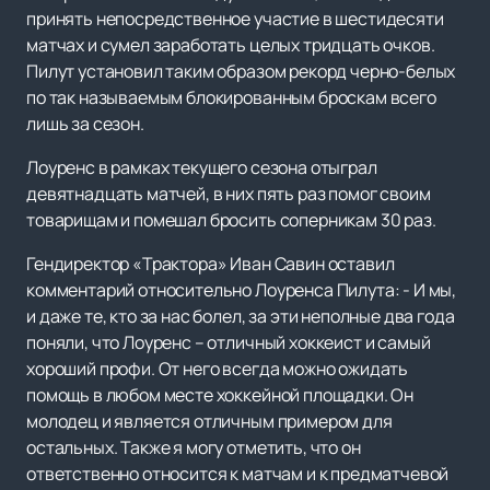
принять непосредственное участие в шестидесяти
матчах и сумел заработать целых тридцать очков.
Пилут установил таким образом рекорд черно-белых
по так называемым блокированным броскам всего
лишь за сезон.
Лоуренс в рамках текущего сезона отыграл
девятнадцать матчей, в них пять раз помог своим
товарищам и помешал бросить соперникам 30 раз.
Гендиректор «Трактора» Иван Савин оставил
комментарий относительно Лоуренса Пилута: - И мы,
и даже те, кто за нас болел, за эти неполные два года
поняли, что Лоуренс – отличный хоккеист и самый
хороший профи. От него всегда можно ожидать
помощь в любом месте хоккейной площадки. Он
молодец и является отличным примером для
остальных. Также я могу отметить, что он
ответственно относится к матчам и к предматчевой