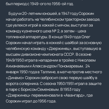
был период с 1949-ого по 1956-ой год.
Будучи 20-летним юношей, в 1947 году Сорокин
начал работать на Челябинском тракторном заводе,
где увлекся игрой в хоккей с мячом, выступал за
команду кузнечного цеха № 2, а затем - цеха
топливной аппаратуры. В конце 1949 года Олег
Сорокин начал играть в хоккей с шайбой за основную
челябинскую команду «Дзержинец», выступавшую в
высшем дивизионе чемпионата СССР. В сезоне
1949/1950 играл в нападении в тройке с Николаем
Ахманаевым и Александром Пономаревым. 24
января 1950 года в Таллине, в матче против местного
«Динамо» Сорокин забросил свою первую шайбу в
ворота соперника. С сезона 1950/1951 играл в защите
в паре с Борисом Семеновым. В 1953 году
«Дзержинец» переименовали в «Авангард», где
Сорокин играл до 1956 года.