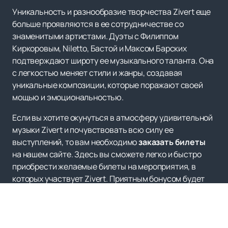
Уникальность и разнообразие творчества Zivert еще
больше проявляются в ее сотрудничестве со
знаменитыми артистами. Дуэты с Филиппом
Киркоровым, Niletto, Бастой и Максом Барских
подтверждают широту ее музыкального таланта. Она
с легкостью меняет стили и жанры, создавая
уникальные композиции, которые поражают своей
мощью и эмоциональностью.
Если вы хотите окунуться в атмосферу удивительной
музыки Zivert и почувствовать всю силу ее
выступлений, то вам необходимо
заказать билеты
на нашем сайте. Здесь вы сможете легко и быстро
приобрести желаемые билеты на мероприятия, в
которых участвует Zivert. Приятным бонусом будет
возможность ознакомиться с расписанием и афишей
нашего сайта, чтобы ничего не пропустить.
Не упустите возможность насладиться яркими