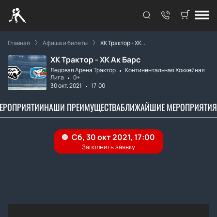
Главная
Афиша и билеты
ХК Трактор - ХК ...
ХК Трактор - ХК Ак Барс
Ледовая Арена Трактор
Континентальная Хоккейная
Лига
0+
30 окт. 2021
17:00
МЕРОПРИЯТИИ
НАШИ ПРЕИМУЩЕСТВА
БЛИЖАЙШИЕ МЕРОПРИЯТИЯ