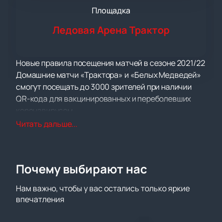
Площадка
Ледовая Арена Трактор
Новые правила посещения матчей в сезоне 2021/22
Домашние матчи «Трактора» и «Белых Медведей»
смогут посещать до 3000 зрителей при наличии
QR-кода для вакцинированных и переболевших
коронавирусом.
Решение принято по согласованию с
Читать дальше...
Роспотребнадзором РФ на заседании
регионального оперативного штаба по
противодействию распространению
Почему выбирают нас
коронавирусной инфекции
30 октября, в субботу команды «Трактор» и «Ак
Нам важно, чтобы у вас остались только яркие
Барс» сыграют друг с другом в рамках регулярного
впечатления
хоккейного турнира Континентальной Хоккейной
Лиги. Уважаемые болельщики, дата и время матча