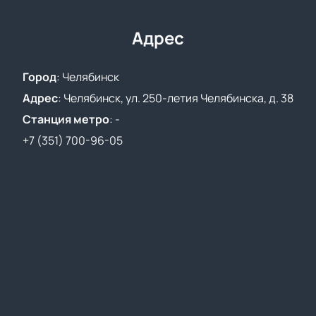
можете у нас на сайте. Занимайте места на
трибунах и поддерживайте любимый клуб!
Адрес
Город
:
Челябинск
Адрес
:
Челябинск, ул. 250-летия Челябинска, д. 38
Станция метро
:
-
+7 (351) 700-96-05