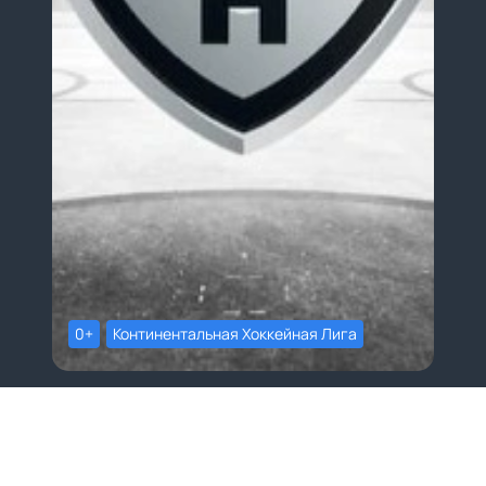
0+
Континентальная Хоккейная Лига
Ледовая Арена Трактор
Трактор - Лада
24 ноября, 19:30