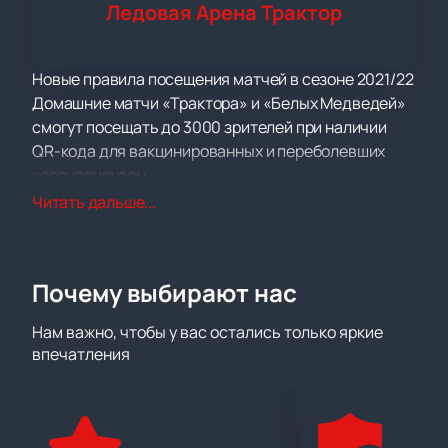
Ледовая Арена Трактор
Новые правила посещения матчей в сезоне 2021/22
Домашние матчи «Трактора» и «Белых Медведей»
смогут посещать до 3000 зрителей при наличии
QR-кода для вакцинированных и переболевших
коронавирусом.
Решение принято по согласованию с
Читать дальше...
Роспотребнадзором РФ на заседании
регионального оперативного штаба по
противодействию распространению
Почему выбирают нас
коронавирусной инфекции
Уже совсем скоро всех ценителей отечественного
Нам важно, чтобы у вас остались только яркие
хоккея ждет невероятное событие, ведь с сентября
впечатления
месяца пройдет серия игр с любимыми командами.
15 октября состоится матч между командой ХК
«Трактор» и командой ХК «Сочи». Она пройдёт
ровно в 17:00 по московскому времени на Ледовой