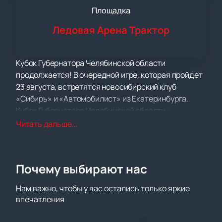
Площадка
Ледовая Арена Трактор
Кубок Губернатора Челябинской области
продолжается! В очередной игре, которая пройдет
23 августа, встретятся новосибирский клуб
«Сибирь» и «Автомобилист» из Екатеринбурга.
Кубок Губернатора Челябинской области –
предсезонный хоккейный турнир, который
Читать дальше...
проходит в Челябинске с 2011 года. В этом году в
турнире примут участие четыре клуба КХЛ:
«Трактор», «Автомобилист», «Локомотив» и
Почему выбирают нас
«Сибирь».
Основанный в 1962 году, хоккейный клуб «Сибирь»
Нам важно, чтобы у вас остались только яркие
обладает не только богатой историей и
впечатления
традициями, но и не малым количеством наград.
«Сибиряки» завоевали бронзу КХЛ, многократно