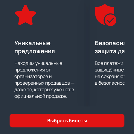
побеждали на турнире памяти А.И. Белосохова, а
также семикратно становились чемпионом СССР и
России.
«Автомобилист» - молодой хоккейный клуб из
Екатеринбурга. Основанный в 2006-м, спустя три
года «Автомобилист» перешел в КХЛ, где
Уникальные
Безопасная 
показывает впечатляющие результаты. Одним из
предложения
защита данн
самых памятных для болельщиков сезоном стал
сезон регулярки 2018\19 – команда одержала 18
Находим уникальные
Все платежи про
побед подряд, находясь на вершине турнирной
предложения от
защищённые шлю
таблицы!
организаторов и
не сохраняются 
проверенных продавцов —
в безопасности.
История встреч двух команд показывает, что
даже те, которых уже нет в
«Сибирь» - уверенный фаворит противостояния,
официальной продаже.
однако «автомобилисты» настроены решительно и
наверняка порадуют болельщиков острой и жаркой
игрой!
На нашем сайте Вы можете купить билет на
Выбрать билеты
хоккейный матч «Сибирь» - «Автомобилист» Кубка
Губернатора Челябинской области. Покупка