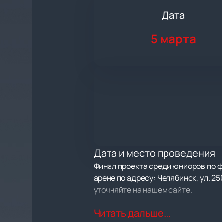
Дата
5 марта
Дата и место проведения
Финал проекта среди юниоров по ф
арене по адресу: Челябинск, ул. 2
уточняйте на нашем сайте.
Читать дальше...
О событии и площадке