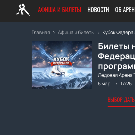
АФИША И БИЛЕТЫ
НОВОСТИ
ОБ АРЕН
Главная
Афиша и билеты
Кубок Федераци
Билеты 
Федерац
програм
Ледовая Арена 
5 мар.
17:25
ВЫБОР ДАТЫ