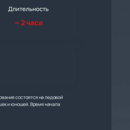
Длительность
~
2 часа
нования состоятся на ледовой
ушек и юношей. Время начала