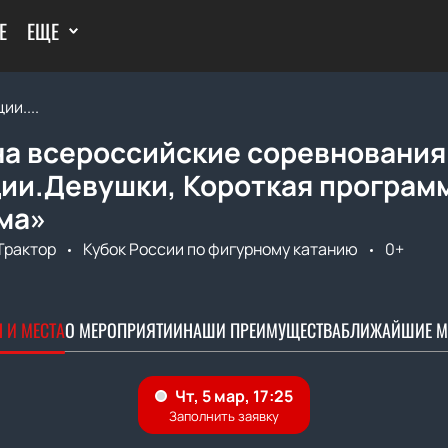
Е
ЕЩЕ
и....
на всероссийские соревнования
ии.Девушки, Короткая программ
ма»
Трактор
Кубок России по фигурному катанию
0+
 И МЕСТА
О МЕРОПРИЯТИИ
НАШИ ПРЕИМУЩЕСТВА
БЛИЖАЙШИЕ М