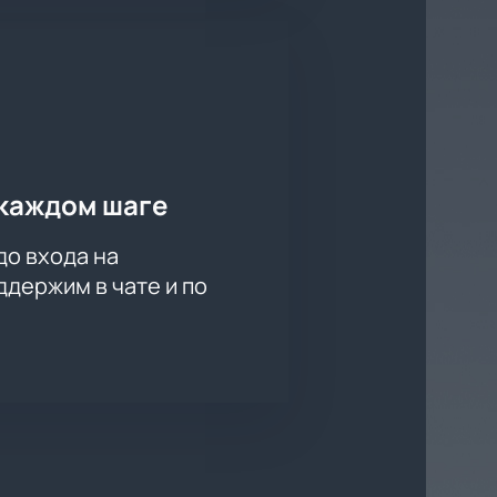
каждом шаге
до входа на
держим в чате и по