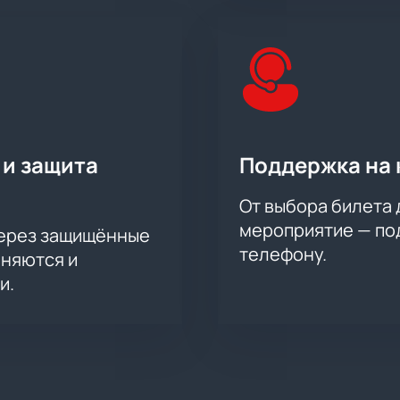
 и защита
Поддержка на 
От выбора билета 
мероприятие — под
через защищённые
телефону.
аняются и
и.