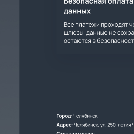
Безопасная оплата
Актуальные цены указаны на сайте
данных
Посетите одно из самых ярких лед
Все платежи проходят 
шлюзы, данные не сохр
остаются в безопасност
Город
:
Челябинск
Адрес
:
Челябинск, ул. 250-летия 
Станция метро
:
-