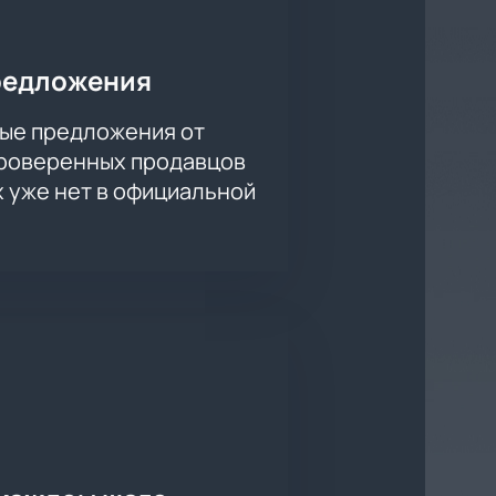
звернётся история любви кузнеца
редложения
ементы под музыку известных
ые предложения от
проверенных продавцов
х уже нет в официальной
мером.
выбранных мест — интерактивная