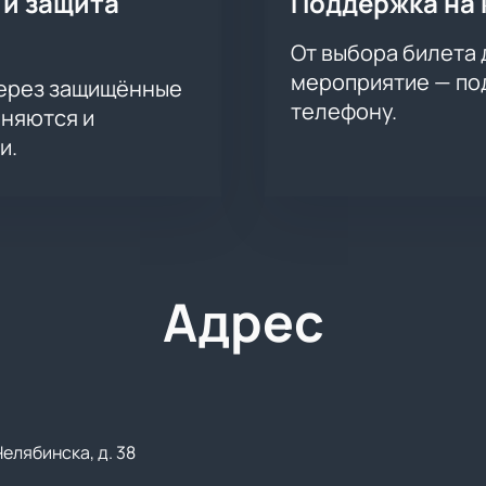
 и защита
Поддержка на 
. После оплаты получите электронные билеты сразу.
овых событий года! Билеты на шоу «Вечера на хуторе» досту
От выбора билета 
мероприятие — под
через защищённые
телефону.
аняются и
и.
Адрес
Челябинска, д. 38