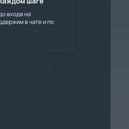
каждом шаге
пны онлайн.
до входа на
держим в чате и по