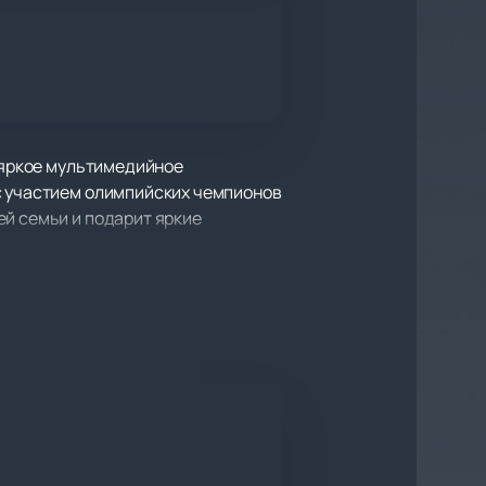
я яркое мультимедийное
с участием олимпийских чемпионов
ей семьи и подарит яркие
, дом 38. Просторная площадка с
вропы и России. В программе:
а фигурного катания.
щением. Здесь проходят хоккейные