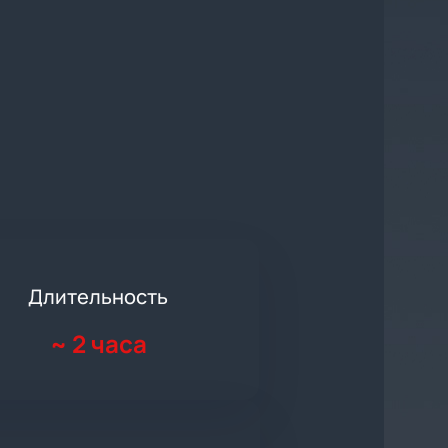
Длительность
~
2 часа