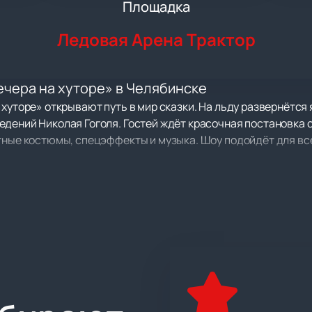
Площадка
Ледовая Арена Трактор
ечера на хуторе» в Челябинске
 хуторе» открывают путь в мир сказки. На льду развернётс
едений Николая Гоголя. Гостей ждёт красочная постановка 
тные костюмы, спецэффекты и музыка. Шоу подойдёт для вс
рактор» по адресу: Челябинск, улица 250-летия Челябинска
мет тысячи зрителей и обеспечит комфорт каждому гостю.
игуристы — победители Олимпийских игр, чемпионы мира, Е
пов, Маргарита Дробязко, Повилас Ванагас и другие мастер
менный комплекс с отличной акустикой и техническим осна