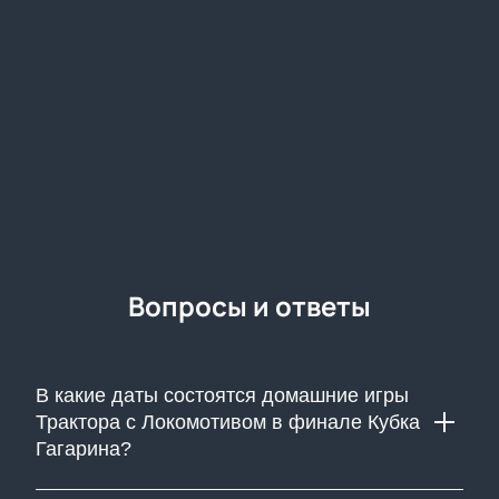
всего за пару минут. Получив электронные билеты
после оплаты, вы сможете занять своё место на
трибунах и следить за ходом матча с участием
вашей любимой команды.
Вопросы и ответы
В какие даты состоятся домашние игры
Трактора с Локомотивом в финале Кубка
Гагарина?