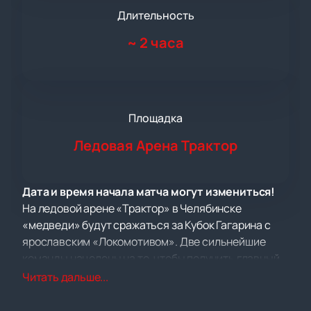
Длительность
~
2 часа
Площадка
Ледовая Арена Трактор
Дата и время начала матча могут измениться!
На ледовой арене «Трактор» в Челябинске
«медведи» будут сражаться за Кубок Гагарина с
ярославским «Локомотивом». Две сильнейшие
команды нацелены на то, чтобы получить главный
хоккейный трофей в этом захватывающем финале
Читать дальше...
плей-офф.
Билеты на матч «Трактор —
Локомотив»
уже доступны для приобретения.