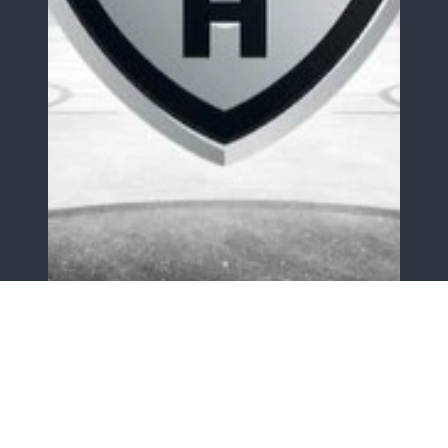
0+
Континентальная Хоккейная Лига
Ледовая Арена Трактор
Трактор - Лада