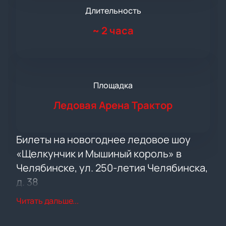
Длительность
~
2 часа
Площадка
Ледовая Арена Трактор
Билеты на новогоднее ледовое шоу
«Щелкунчик и Мышиный король» в
Челябинске, ул. 250-летия Челябинска,
д. 38
Ледовое шоу по мотивам сказки Гофмана подарит
Читать дальше...
атмосферу чуда на льду. Купите билеты на
представление «Щелкунчик и Мышиный король» —