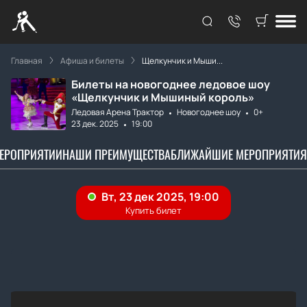
Главная
Афиша и билеты
Щелкунчик и Мыши...
Билеты на новогоднее ледовое шоу
«Щелкунчик и Мышиный король»
Ледовая Арена Трактор
Новогоднее шоу
0+
23 дек. 2025
19:00
МЕРОПРИЯТИИ
НАШИ ПРЕИМУЩЕСТВА
БЛИЖАЙШИЕ МЕРОПРИЯТИЯ