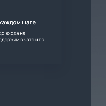
каждом шаге
до входа на
держим в чате и по