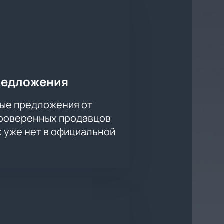
Азии. Основанная в 2008 году, КХЛ
.
Витязем»!
Купить билеты
на
ию ледовой арены «Трактор».
 этого увлекательного матча.
редложения
ые предложения от
проверенных продавцов
х уже нет в официальной