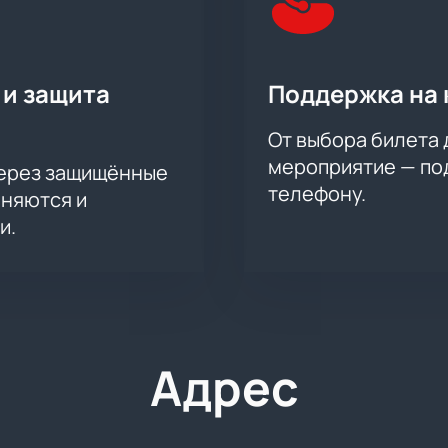
 и защита
Поддержка на 
От выбора билета 
мероприятие — под
через защищённые
телефону.
аняются и
и.
Адрес