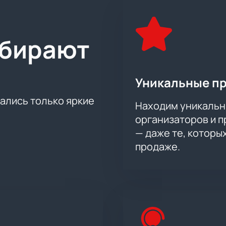
бъединяет лучшие клубы из России и других стран Европы и 
 лиг мира, привлекая внимание миллионов любителей хоккея
ем захватывающего противостояния между «Трактором» и «
ыбирают
оддержите свою команду и почувствуйте невероятную энерг
о и удобно, чтобы не пропустить ни одного важного момента
Уникальные п
тались только яркие
Находим уникальн
организаторов и 
— даже те, которы
продаже.