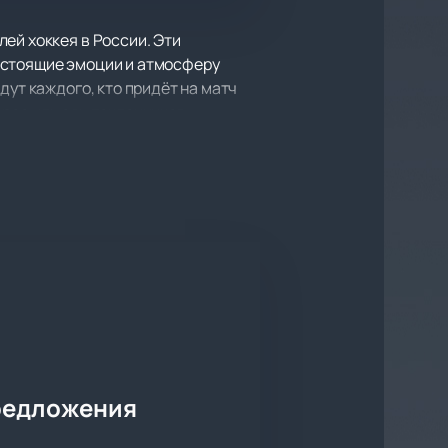
ей хоккея в России. Эти
астоящие эмоции и атмосферу
дут каждого, кто придёт на матч
рес у тысяч поклонников.
сторией и достижениями. Их
ждая игра добавляет новую главу в
борьбы на льду.
я. Просторные сектора
е удобным для каждого гостя.
ой зрителей.
редложения
я лига онлайн
бной схеме зала и найдите лучшие