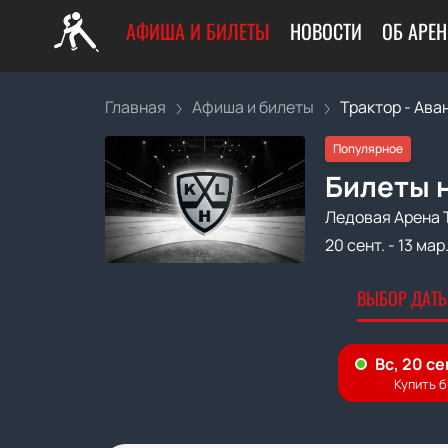
АФИША И БИЛЕТЫ
НОВОСТИ
ОБ АРЕН
Главная
Афиша и билеты
Трактор - Аван
Популярное
Билеты н
Ледовая Арена 
20 сент.
-
13 мар
ВЫБОР ДАТЫ