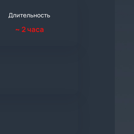
Длительность
~
2 часа