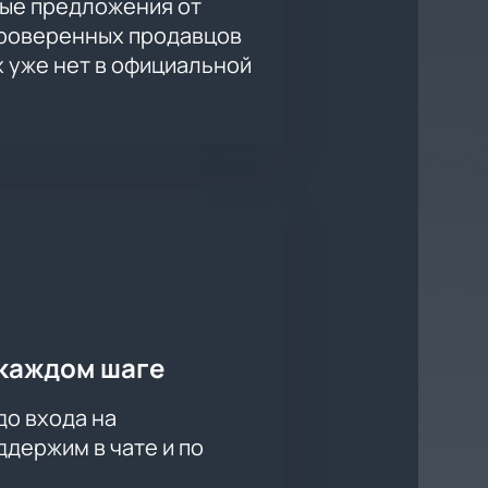
ые предложения от
ля особого комфорта или деловых
проверенных продавцов
х уже нет в официальной
гард», воспользуйтесь удобным
мосфере настоящего турнира КХЛ
ью мира большого хоккея!
каждом шаге
до входа на
держим в чате и по