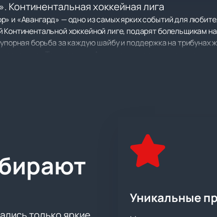
». Континентальная хоккейная лига
» и «Авангард» — одно из самых ярких событий для любител
й Континентальной хоккейной лиге, подарят болельщикам н
 упорная борьба за каждую шайбу и поддержка на трибунах ж
ивостояние «Трактора» и «Авангарда» всегда вызывает инте
ные участники Континентальной хоккейной лиги с богатой и
альной отдачей игроков и горячей поддержкой зрителей. Ка
ективов, а болельщики становятся свидетелями настоящей 
нное место для проведения хоккейных матчей любого уровн
ыбирают
ой точки зала, а развитая инфраструктура делает посещени
кея, где каждая минута наполнена азартом игры и поддержк
Уникальные п
актор — Авангард». Континентальная хоккейна
— Авангард» легко на нашем сайте. Выберите места по подро
тались только яркие